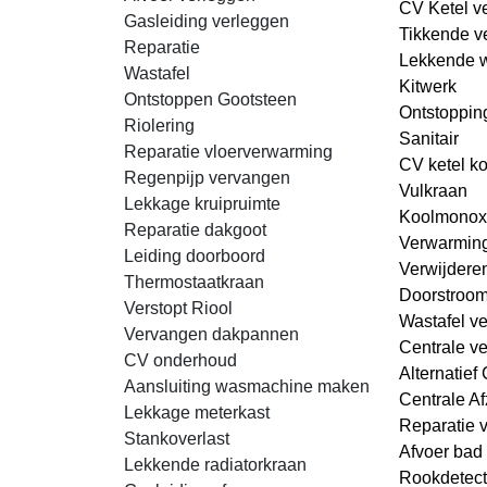
CV Ketel v
Gasleiding verleggen
Tikkende v
Reparatie
Lekkende 
Wastafel
Kitwerk
Ontstoppen Gootsteen
Ontstopping
Riolering
Sanitair
Reparatie vloerverwarming
CV ketel k
Regenpijp vervangen
Vulkraan
Lekkage kruipruimte
Koolmonox
Reparatie dakgoot
Verwarmin
Leiding doorboord
Verwijdere
Thermostaatkraan
Doorstroom
Verstopt Riool
Wastafel ve
Vervangen dakpannen
Centrale ve
CV onderhoud
Alternatief
Aansluiting wasmachine maken
Centrale Af
Lekkage meterkast
Reparatie 
Stankoverlast
Afvoer bad 
Lekkende radiatorkraan
Rookdetect