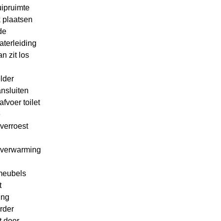
uipruimte
 plaatsen
de
aterleiding
n zit los
lder
nsluiten
fvoer toilet
e
verroest
rverwarming
eubels
t
ing
rder
t door