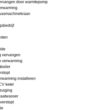
ervangen door warmtepomp
erwarming
wasmachinekraan
sbedrijf
osten
ide
g vervangen
n verwarming
boiler
rstopt
rwarming installeren
 CV ketel
zuiging
vaatwasser
verstopt
ie