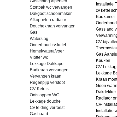
Gasleiding afpersen
Installatie T
Stortbak wc vervangen
cv ketel s
Dakgoot schoonmaken
Badkamer
Afkoppelen radiator
Onderhoud
Douchekraan vervangen
Gasslang 
Gas
Verwarmin
Waterslag
CV bijvulle
Onderhoud cv-ketel
Thermostaa
Hemelwaterafvoer
Gas Aanslu
Vlotter wc
Keuken
Lekkage Dakkapel
CV Lekkag
Badkraan vervangen
Lekkage Bo
Vervangen kraan
Kraan mon
Regenpijp verstopt
Geen warm
CV Ketels
Dakdekker
Ontstoppen WC
Radiator on
Lekkage douche
Cv-installat
Cv leiding verroest
Installatie
Gashaard
Dakgoot so