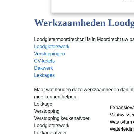
Werkzaamheden Loodgi
Loodgietermoordrecht.nl is in Moordrecht uw pa
Loodgieterswerk
Verstoppingen
CV-ketels
Dakwerk
Lekkages
Maar wat houden deze werkzaamheden dan in? Lo
mee kunnen helpen:
Lekkage
Expansieva
Verstopping
Vaatwasser
Verstopping keukenafvoer
Waakvlam g
Loodgieterswerk
Waterleidi
Lekkage afvoer