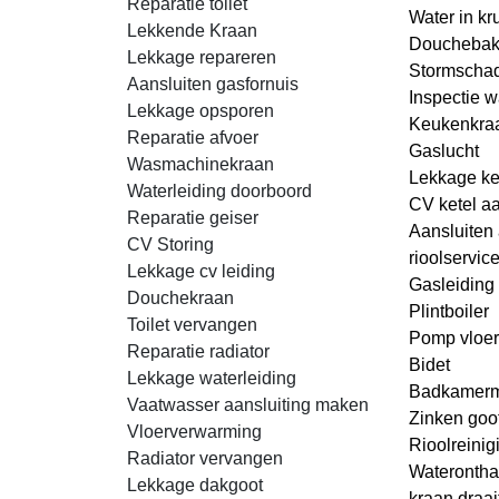
Reparatie toilet
Water in kr
Lekkende Kraan
Douchebak
Lekkage repareren
Stormscha
Aansluiten gasfornuis
Inspectie w
Lekkage opsporen
Keukenkraa
Reparatie afvoer
Gaslucht
Wasmachinekraan
Lekkage ke
Waterleiding doorboord
CV ketel aa
Reparatie geiser
Aansluiten a
CV Storing
rioolservic
Lekkage cv leiding
Gasleiding 
Douchekraan
Plintboiler
Toilet vervangen
Pomp vloe
Reparatie radiator
Bidet
Lekkage waterleiding
Badkamerm
Vaatwasser aansluiting maken
Zinken goo
Vloerverwarming
Rioolreinig
Radiator vervangen
Waterontha
Lekkage dakgoot
kraan draai