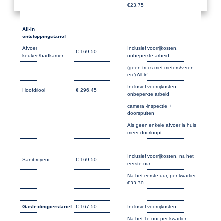
€23,75
All-in
ontstoppingstarief
Afvoer
Inclusief voorrijkosten,
€ 169,50
keuken/badkamer
onbeperkte arbeid
(geen trucs met meters/veren
etc) All-in!
Inclusief voorrijkosten,
Hoofdriool
€ 296,45
onbeperkte arbeid
camera -inspectie +
doorspuiten
Als geen enkele afvoer in huis
meer doorloopt
Inclusief voorrijkosten, na het
Sanibroyeur
€ 169,50
eerste uur
Na het eerste uur, per kwartier:
€33,30
Gasleidingperstarief
€ 167,50
Inclusief voorrijkosten
Na het 1e uur per kwartier