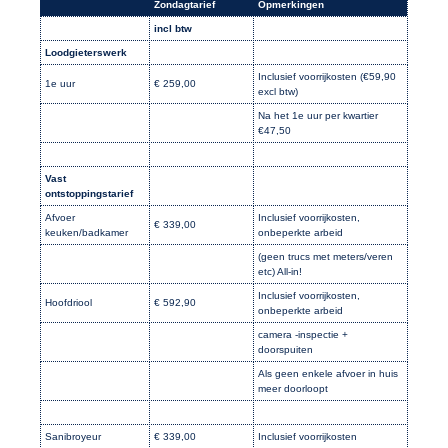
Zondagtarief
Opmerkingen
incl btw
Loodgieterswerk
Inclusief voorrijkosten (€59,90
1e uur
€ 259,00
excl btw)
Na het 1e uur per kwartier
€47,50
Vast
ontstoppingstarief
Afvoer
Inclusief voorrijkosten,
€ 339,00
keuken/badkamer
onbeperkte arbeid
(geen trucs met meters/veren
etc) All-in!
Inclusief voorrijkosten,
Hoofdriool
€ 592,90
onbeperkte arbeid
camera -inspectie +
doorspuiten
Als geen enkele afvoer in huis
meer doorloopt
Sanibroyeur
€ 339,00
Inclusief voorrijkosten