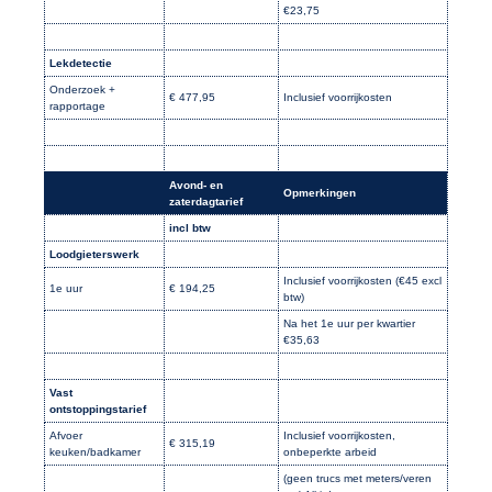
€23,75
Lekdetectie
Onderzoek +
€ 477,95
Inclusief voorrijkosten
rapportage
Avond- en
Opmerkingen
zaterdagtarief
incl btw
Loodgieterswerk
Inclusief voorrijkosten (€45 excl
1e uur
€ 194,25
btw)
Na het 1e uur per kwartier
€35,63
Vast
ontstoppingstarief
Afvoer
Inclusief voorrijkosten,
€ 315,19
keuken/badkamer
onbeperkte arbeid
(geen trucs met meters/veren