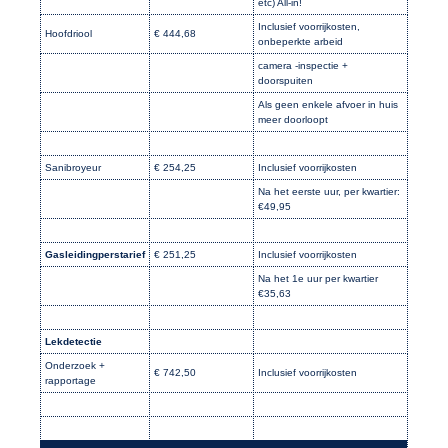
etc) All-in!
Inclusief voorrijkosten,
Hoofdriool
€ 444,68
onbeperkte arbeid
camera -inspectie +
doorspuiten
Als geen enkele afvoer in huis
meer doorloopt
Sanibroyeur
€ 254,25
Inclusief voorrijkosten
Na het eerste uur, per kwartier:
€49,95
Gasleidingperstarief
€ 251,25
Inclusief voorrijkosten
Na het 1e uur per kwartier
€35,63
Lekdetectie
Onderzoek +
€ 742,50
Inclusief voorrijkosten
rapportage