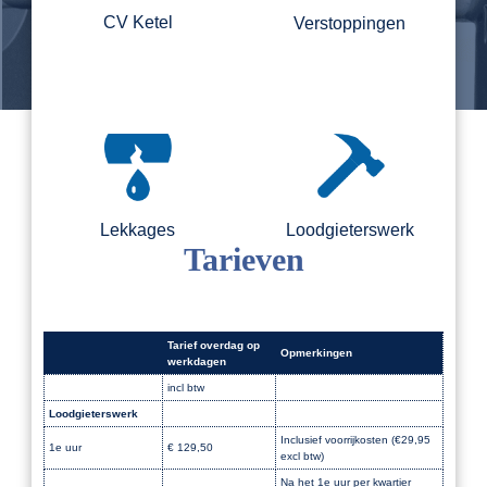
CV Ketel
Verstoppingen
Lekkages
Loodgieterswerk
Tarieven
Tarief overdag op
Opmerkingen
werkdagen
incl btw
Loodgieterswerk
Dak
Inclusief voorrijkosten (€29,95
1e uur
€ 129,50
excl btw)
Na het 1e uur per kwartier