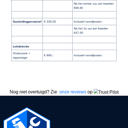
Na het eerste uur, per kwartier:
€66,60
Gasleidingperstarief
€ 335,00
Inclusief voorrijkosten
Na het 1e uur per kwartier
€47,50
Lekdetectie
Onderzoek +
€ 990,-
Inclusief voorrijkosten
rapportage
Nog niet overtuigd? Zie
onze reviews
op