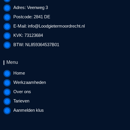
Adres: Veenweg 3
Postcode: 2841 DE
E-Mail:
info@Loodgietermoordrecht.nl
KVK: 73123684
BTW: NL859364537B01
Menu
Home
Werkzaamheden
Over ons
Tarieven
Aanmelden klus